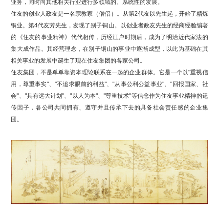
业务，同时向其他相关行业进行多领域的、系统性的发展。
住友的创业人政友是一名宗教家（僧侣）。从第2代友以先生起，开始了精炼
铜业。第4代友芳先生，发现了别子铜山。以创业者政友先生的经商经验编著
的《住友的事业精神》代代相传，历经江户时期后，成为了明治近代家法的
集大成作品。其经营理念，在别子铜山的事业中逐渐成型，以此为基础在其
相关事业的发展中诞生了现在住友集团的各家公司。
住友集团，不是单单靠资本理论联系在一起的企业群体。它是一个以"重视信
用，尊重事实"、"不追求眼前的利益"、"从事公利公益事业"、"回报国家、社
会"、"具有远大计划"、"以人为本"、"尊重技术"等信念作为住友事业精神的遗
传因子，各公司共同拥有、遵守并且传承下去的具备社会责任感的企业集
团。